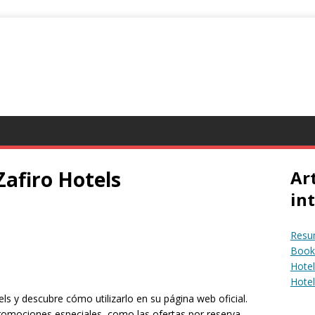
afiro Hotels
Ar
in
Resum
Booki
Hotel
Hote
s y descubre cómo utilizarlo en su página web oficial.
omociones especiales, como las ofertas por reserva