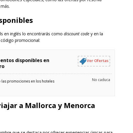
n más.
sponibles
ls en inglés lo encontrarás como
discount code
y en la
 código promocional:
entos disponibles en
Ver Ofertas
ro
No caduca
e las promociones en los hoteles
viajar a Mallorca y Menorca
ombre que se destaca por ofrecer experiencias únicas para